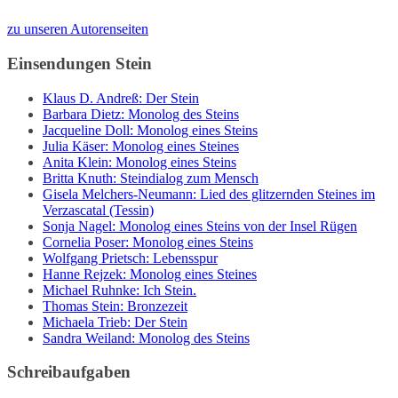
zu unseren Autorenseiten
Einsendungen Stein
Klaus D. Andreß: Der Stein
Barbara Dietz: Monolog des Steins
Jacqueline Doll: Monolog eines Steins
Julia Käser: Monolog eines Steines
Anita Klein: Monolog eines Steins
Britta Knuth: Steindialog zum Mensch
Gisela Melchers-Neumann: Lied des glitzernden Steines im
Verzascatal (Tessin)
Sonja Nagel: Monolog eines Steins von der Insel Rügen
Cornelia Poser: Monolog eines Steins
Wolfgang Prietsch: Lebensspur
Hanne Rejzek: Monolog eines Steines
Michael Ruhnke: Ich Stein.
Thomas Stein: Bronzezeit
Michaela Trieb: Der Stein
Sandra Weiland: Monolog des Steins
Schreibaufgaben