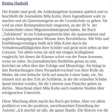
Bettina Haubold
Die Kinder sind groß, die Artikelangebote kommen spärlich und so
beschließt die Journalistin Mila Kuhn, ihren Jugendtraum wahr zu
machen und als Quereinsteigerin an die Grundschule zu gehen. Sie
wird an einer Brennpunktschule eingesetzt, an der 40 % der
Grundschüler einen Migrationshintergrund haben. Ihr Buch
„Tafeldienst“ ist ein Erfahrungsbericht über die spannendsten und
zugleich beängstigendsten Monate ihres Berufslebens. Mit Witz und
Einfühlungsvermögen beißt sich Mila Kuhn durch die
Verhaltensauffälligkeiten ihrer Schüler und gerät nicht selten an ihre
Grenzen. Vor allem wenn sie sich mit einigen Kolleginnen
vergleicht, bei denen die Klassen sofort von der Pause kommen,
wenn sie rufen. Im journalistischen Bedürfnis genau zu sein,
berichtet sie offen über ihre Erfolge und Misserfolge. Sie bringt in
ihre Beobachtungen einen Perspektivwechsel von ihrer Rolle als
Mutter, die eine kritische Sicht auf manche Lehrer hatte, ein. Sie
erinnert sich an ihre Zeit als Schülerin, in der die schnellen Schüler
damit belohnt wurden, für die Lehrerin zum Fleischer gehen zu
dürfen. Manchmal zitiert Mila Kuhn auch moderne Studien über
erfolgreichen Unterricht.
Diese Mischung allein macht das Buch gut lesbar. Aber vor allem
profitiert es von der positiven, unverbrauchten Einstellung der
Autorin: „Ich mochte sie alle, die ganze Bande. Die Braven wie die