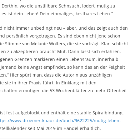
 Dorthin, wo die unstillbare Sehnsucht lodert, mutig zu
 es ist dein Leben! Dein einmaliges, kostbares Leben.“
nd nicht immer unbedingt neu – aber, und das zeigt auch den
nd persönlich vorgetragen. Es sind eben nicht jene schon
e Stimme von Melanie Wolfers, die sie vorträgt. Klar, schlicht
en zu akzeptieren braucht Mut. Dann lässt sich erfahren,
 eigenen Grenzen markieren einen Lebensraum, innerhalb
 jemand keine Angst empfindet, so kann das an der Feigheit
ken.“ Hier spürt man, dass die Autorin aus unzähligen
 sie in ihrer Praxis führt. In Einklang mit den
chaften ermutigen die 53 Wochenblätter zu mehr Offenheit
ist fest aufgeblockt und enthält eine stabile Spiralbindung.
ttps://www.droemer-knaur.de/buch/9622225/mutig-leben-
fstellkalender seit Mai 2019 im Handel erhältlich.