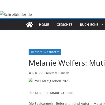
Zum
Inhalt
springen
HOME
GEDICHTE
BUCH-ECKE
KALENDER UND ANDERES
Melanie Wolfers: Mut
1. Juli 2019
Bettina Haubold
der Droemer-Knaur-Gruppe.
Die Seelsorgerin, Referentin und Autorin Melanie