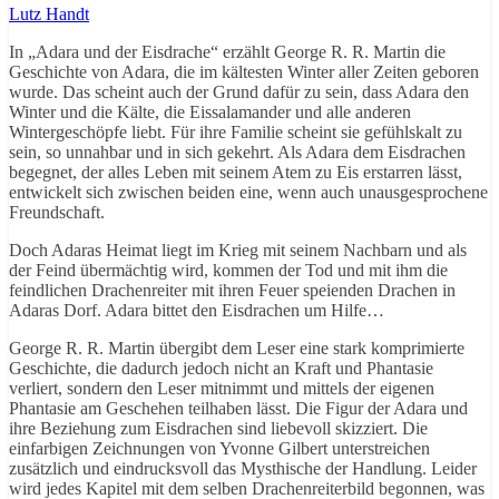
Lutz Handt
In „Adara und der Eisdrache“ erzählt George R. R. Martin die
Geschichte von Adara, die im kältesten Winter aller Zeiten geboren
wurde. Das scheint auch der Grund dafür zu sein, dass Adara den
Winter und die Kälte, die Eissalamander und alle anderen
Wintergeschöpfe liebt. Für ihre Familie scheint sie gefühlskalt zu
sein, so unnahbar und in sich gekehrt. Als Adara dem Eisdrachen
begegnet, der alles Leben mit seinem Atem zu Eis erstarren lässt,
entwickelt sich zwischen beiden eine, wenn auch unausgesprochene
Freundschaft.
Doch Adaras Heimat liegt im Krieg mit seinem Nachbarn und als
der Feind übermächtig wird, kommen der Tod und mit ihm die
feindlichen Drachenreiter mit ihren Feuer speienden Drachen in
Adaras Dorf. Adara bittet den Eisdrachen um Hilfe…
George R. R. Martin übergibt dem Leser eine stark komprimierte
Geschichte, die dadurch jedoch nicht an Kraft und Phantasie
verliert, sondern den Leser mitnimmt und mittels der eigenen
Phantasie am Geschehen teilhaben lässt. Die Figur der Adara und
ihre Beziehung zum Eisdrachen sind liebevoll skizziert. Die
einfarbigen Zeichnungen von Yvonne Gilbert unterstreichen
zusätzlich und eindrucksvoll das Mysthische der Handlung. Leider
wird jedes Kapitel mit dem selben Drachenreiterbild begonnen, was