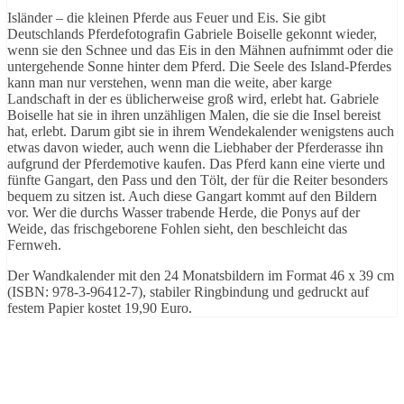
Isländer – die kleinen Pferde aus Feuer und Eis. Sie gibt
Deutschlands Pferdefotografin Gabriele Boiselle gekonnt wieder,
wenn sie den Schnee und das Eis in den Mähnen aufnimmt oder die
untergehende Sonne hinter dem Pferd. Die Seele des Island-Pferdes
kann man nur verstehen, wenn man die weite, aber karge
Landschaft in der es üblicherweise groß wird, erlebt hat. Gabriele
Boiselle hat sie in ihren unzähligen Malen, die sie die Insel bereist
hat, erlebt. Darum gibt sie in ihrem Wendekalender wenigstens auch
etwas davon wieder, auch wenn die Liebhaber der Pferderasse ihn
aufgrund der Pferdemotive kaufen. Das Pferd kann eine vierte und
fünfte Gangart, den Pass und den Tölt, der für die Reiter besonders
bequem zu sitzen ist. Auch diese Gangart kommt auf den Bildern
vor. Wer die durchs Wasser trabende Herde, die Ponys auf der
Weide, das frischgeborene Fohlen sieht, den beschleicht das
Fernweh.
Der Wandkalender mit den 24 Monatsbildern im Format 46 x 39 cm
(ISBN: 978-3-96412-7), stabiler Ringbindung und gedruckt auf
festem Papier kostet 19,90 Euro.