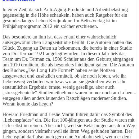
In einer Zeit, da sich Anti-Aging-Produkte und Arbeitsbelastung
gegenseitig in die Höhe schaukeln, haben auch Ratgeber für ein
gesundes langes Leben Konjunktur. Im Beltz-Verlag ist im
Frühjahrsprogramm 2012 ein solcher erschienen.
Das besondere an ihm ist, dass er auf einer wahrscheinlich
außergewöhnlichen Langzeitstudie beruht. Die Autoren hatten das
Glück, Zugang zu Daten zu bekommen, die bereits in einer Studie
von Dr. Terman 1921 angelegt wurden. In diesem Jahr ließ das
Team um Dr. Terman ca. 1500 Schüler aus den Geburtsjahrgängen
um 1910 ermitteln, die als besonders intelligent galten. Die Autoren
des Buches „Die Long-Life Formel“ haben seine Notizen
ausgewertet und zusätzlich ermittelt, ob sie noch lebten, wie ihr
Lebensweg verlaufen war bzw. woran sie gestorben waren. Ihr
erstaunliches Ergebnis: ernste, wenig gesellige, aber auch
„stressgebeutelte“ Studienteilnehmer waren immer noch am Leben –
entgegen allen anders lautenden Ratschlägen moderner Studien.
Woran konnte das liegen?
Howard Friedman und Leslie Martin führen dafür das Symbol des
„Lebenspfades“ ein. Die fast 100-jährigen aus der Studie waren mit
sich selbst im reinen. Aber nicht, weil sie Belastungen aus dem Weg
gingen, sondern vielmehr weil sie ihren Weg gefunden hatten. Der
Lebenspfad darf also auch gern eine Autobahn sein, wenn er dem