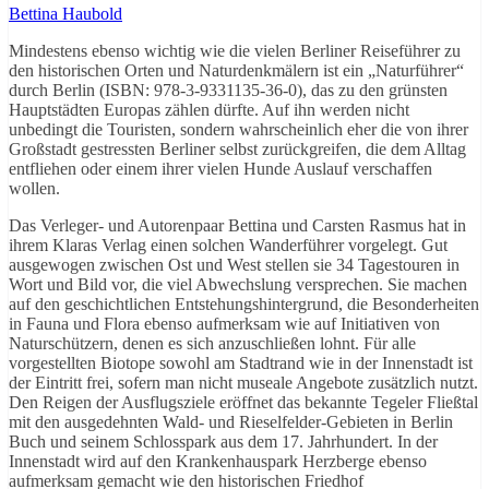
Bettina Haubold
Mindestens ebenso wichtig wie die vielen Berliner Reiseführer zu
den historischen Orten und Naturdenkmälern ist ein „Naturführer“
durch Berlin (ISBN: 978-3-9331135-36-0), das zu den grünsten
Hauptstädten Europas zählen dürfte. Auf ihn werden nicht
unbedingt die Touristen, sondern wahrscheinlich eher die von ihrer
Großstadt gestressten Berliner selbst zurückgreifen, die dem Alltag
entfliehen oder einem ihrer vielen Hunde Auslauf verschaffen
wollen.
Das Verleger- und Autorenpaar Bettina und Carsten Rasmus hat in
ihrem Klaras Verlag einen solchen Wanderführer vorgelegt. Gut
ausgewogen zwischen Ost und West stellen sie 34 Tagestouren in
Wort und Bild vor, die viel Abwechslung versprechen. Sie machen
auf den geschichtlichen Entstehungshintergrund, die Besonderheiten
in Fauna und Flora ebenso aufmerksam wie auf Initiativen von
Naturschützern, denen es sich anzuschließen lohnt. Für alle
vorgestellten Biotope sowohl am Stadtrand wie in der Innenstadt ist
der Eintritt frei, sofern man nicht museale Angebote zusätzlich nutzt.
Den Reigen der Ausflugsziele eröffnet das bekannte Tegeler Fließtal
mit den ausgedehnten Wald- und Rieselfelder-Gebieten in Berlin
Buch und seinem Schlosspark aus dem 17. Jahrhundert. In der
Innenstadt wird auf den Krankenhauspark Herzberge ebenso
aufmerksam gemacht wie den historischen Friedhof