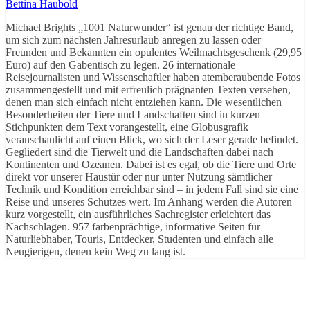
Bettina Haubold
Michael Brights „1001 Naturwunder“ ist genau der richtige Band,
um sich zum nächsten Jahresurlaub anregen zu lassen oder
Freunden und Bekannten ein opulentes Weihnachtsgeschenk (29,95
Euro) auf den Gabentisch zu legen. 26 internationale
Reisejournalisten und Wissenschaftler haben atemberaubende Fotos
zusammengestellt und mit erfreulich prägnanten Texten versehen,
denen man sich einfach nicht entziehen kann. Die wesentlichen
Besonderheiten der Tiere und Landschaften sind in kurzen
Stichpunkten dem Text vorangestellt, eine Globusgrafik
veranschaulicht auf einen Blick, wo sich der Leser gerade befindet.
Gegliedert sind die Tierwelt und die Landschaften dabei nach
Kontinenten und Ozeanen. Dabei ist es egal, ob die Tiere und Orte
direkt vor unserer Haustür oder nur unter Nutzung sämtlicher
Technik und Kondition erreichbar sind – in jedem Fall sind sie eine
Reise und unseres Schutzes wert. Im Anhang werden die Autoren
kurz vorgestellt, ein ausführliches Sachregister erleichtert das
Nachschlagen. 957 farbenprächtige, informative Seiten für
Naturliebhaber, Touris, Entdecker, Studenten und einfach alle
Neugierigen, denen kein Weg zu lang ist.