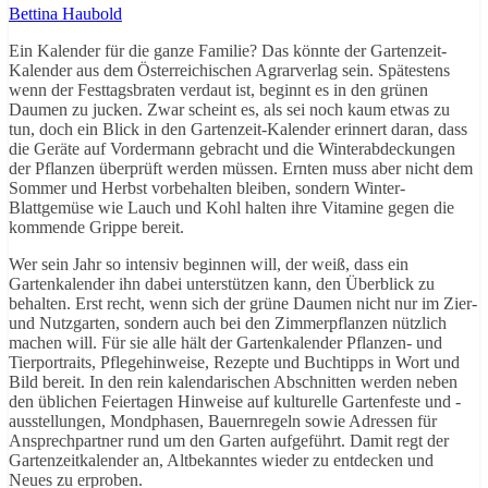
Bettina Haubold
Ein Kalender für die ganze Familie? Das könnte der Gartenzeit-
Kalender aus dem Österreichischen Agrarverlag sein. Spätestens
wenn der Festtagsbraten verdaut ist, beginnt es in den grünen
Daumen zu jucken. Zwar scheint es, als sei noch kaum etwas zu
tun, doch ein Blick in den Gartenzeit-Kalender erinnert daran, dass
die Geräte auf Vordermann gebracht und die Winterabdeckungen
der Pflanzen überprüft werden müssen. Ernten muss aber nicht dem
Sommer und Herbst vorbehalten bleiben, sondern Winter-
Blattgemüse wie Lauch und Kohl halten ihre Vitamine gegen die
kommende Grippe bereit.
Wer sein Jahr so intensiv beginnen will, der weiß, dass ein
Gartenkalender ihn dabei unterstützen kann, den Überblick zu
behalten. Erst recht, wenn sich der grüne Daumen nicht nur im Zier-
und Nutzgarten, sondern auch bei den Zimmerpflanzen nützlich
machen will. Für sie alle hält der Gartenkalender Pflanzen- und
Tierportraits, Pflegehinweise, Rezepte und Buchtipps in Wort und
Bild bereit. In den rein kalendarischen Abschnitten werden neben
den üblichen Feiertagen Hinweise auf kulturelle Gartenfeste und -
ausstellungen, Mondphasen, Bauernregeln sowie Adressen für
Ansprechpartner rund um den Garten aufgeführt. Damit regt der
Gartenzeitkalender an, Altbekanntes wieder zu entdecken und
Neues zu erproben.