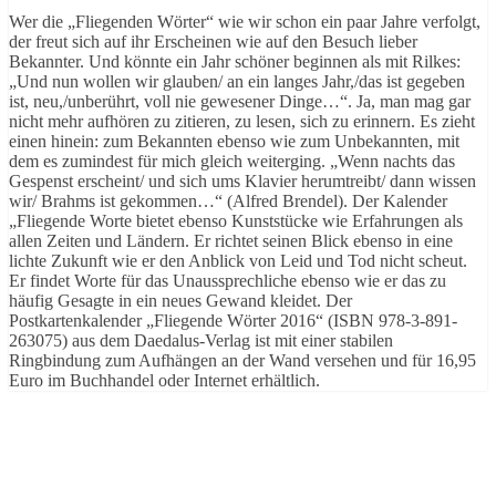
Wer die „Fliegenden Wörter“ wie wir schon ein paar Jahre verfolgt,
der freut sich auf ihr Erscheinen wie auf den Besuch lieber
Bekannter. Und könnte ein Jahr schöner beginnen als mit Rilkes:
„Und nun wollen wir glauben/ an ein langes Jahr,/das ist gegeben
ist, neu,/unberührt, voll nie gewesener Dinge…“. Ja, man mag gar
nicht mehr aufhören zu zitieren, zu lesen, sich zu erinnern. Es zieht
einen hinein: zum Bekannten ebenso wie zum Unbekannten, mit
dem es zumindest für mich gleich weiterging. „Wenn nachts das
Gespenst erscheint/ und sich ums Klavier herumtreibt/ dann wissen
wir/ Brahms ist gekommen…“ (Alfred Brendel). Der Kalender
„Fliegende Worte bietet ebenso Kunststücke wie Erfahrungen als
allen Zeiten und Ländern. Er richtet seinen Blick ebenso in eine
lichte Zukunft wie er den Anblick von Leid und Tod nicht scheut.
Er findet Worte für das Unaussprechliche ebenso wie er das zu
häufig Gesagte in ein neues Gewand kleidet. Der
Postkartenkalender „Fliegende Wörter 2016“ (ISBN 978-3-891-
263075) aus dem Daedalus-Verlag ist mit einer stabilen
Ringbindung zum Aufhängen an der Wand versehen und für 16,95
Euro im Buchhandel oder Internet erhältlich.