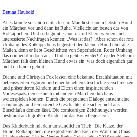
Bettina Haubold
Alles könnte so schön einfach sein. Man liest seinem liebsten Hund
ein Märchen vor und dann ist Ruhe. Vielleicht am besten das von
Rotkäppchen. Und so beginnt es auch. Und Eltern werden auch
interessierte Nachfragen kennen: „Was ist das?“ Aber schon der rote
Umhang des Rotkäppchens begeistert den kleinen Hund über alle
Maßen, denn er liebt Geschichten von Superhelden. Roter Umhang,
das erinnert ihn doch an… Und so geht es weiter! Zu jeder Stelle im
Märchen fällt dem kleinen Hund etwas ein, was doch eigentlich gar
nicht da hinein gehört.
Dianne und Christyan Fox lassen eine bekannte Erzählsituation mit
liebenswerten Figuren und einer beliebten Geschichte verschmelzen
und präsentieren Kindern und Eltern einen inspirierenden
Vorlesespaß, den sie auch mit anderen Märchen durchaus
weiterspielen können. Durch die prägnanten Dialoge entsteht eine
spannungs- und temporeiche Geschichte, die sicher nicht ans
Einschlafen denken lässt. Die comicartigen Zeichnungen werden
bestimmt auch größere Kinder für das Buch begeistern.
Das Kinderbuch mit dem umständlichen Titel: „Die Katze, der
Hund, Rotkäppchen, die explodierenden Eier, der Wolf und Omas
Kleiderschrank“ ist im Verlag Freies Geistesleben 2016 erschienen