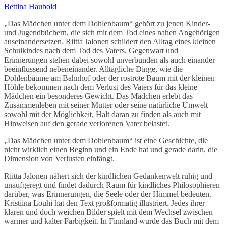
Bettina Haubold
„Das Mädchen unter dem Dohlenbaum“ gehört zu jenen Kinder-
und Jugendbüchern, die sich mit dem Tod eines nahen Angehörigen
auseinandersetzen. Riitta Jalonen schildert den Alltag eines kleinen
Schulkindes nach dem Tod des Vaters. Gegenwart und
Erinnerungen stehen dabei sowohl unverbunden als auch einander
beeinflussend nebeneinander. Alltägliche Dinge, wie die
Dohlenbäume am Bahnhof oder der rostrote Baum mit der kleinen
Höhle bekommen nach dem Verlust des Vaters für das kleine
Mädchen ein besonderes Gewicht. Das Mädchen erlebt das
Zusammenleben mit seiner Mutter oder seine natürliche Umwelt
sowohl mit der Möglichkeit, Halt daran zu finden als auch mit
Hinweisen auf den gerade verlorenen Vater belastet.
„Das Mädchen unter dem Dohlenbaum“ ist eine Geschichte, die
nicht wirklich einen Beginn und ein Ende hat und gerade darin, die
Dimension von Verlusten einfängt.
Riitta Jalonen nähert sich der kindlichen Gedankenwelt ruhig und
unaufgeregt und findet dadurch Raum für kindliches Philosophieren
darüber, was Erinnerungen, die Seele oder der Himmel bedeuten.
Kristiina Louhi hat den Text großformatig illustriert. Jedes ihrer
klaren und doch weichen Bilder spielt mit dem Wechsel zwischen
warmer und kalter Farbigkeit. In Finnland wurde das Buch mit dem